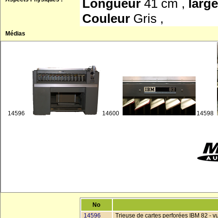
Longueur
41 cm ,
larg
Couleur
Gris ,
Médias
14596
14600
14598
No
14596
Trieuse de cartes perforées IBM 82 - v