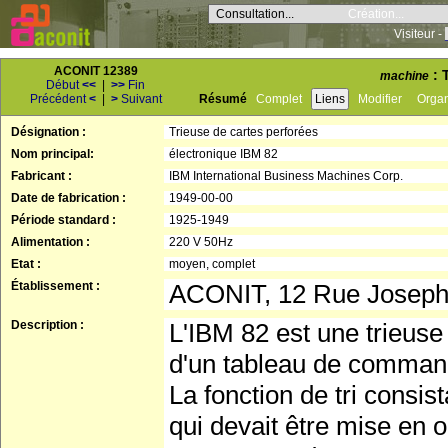
Consultation...
Création...
Visiteur -
ACONIT 12389
: 
machine
Début
<<
|
>>
Fin
Précédent
<
|
>
Suivant
Résumé
Complet
Liens
Modifier
Orga
Désignation :
Trieuse de cartes perforées
Nom principal:
électronique IBM 82
Fabricant :
IBM International Business Machines Corp.
Date de fabrication :
1949-00-00
Période standard :
1925-1949
Alimentation :
220 V 50Hz
Etat :
moyen, complet
Établissement :
ACONIT, 12 Rue Josep
Description :
L'IBM 82 est une trieus
d'un tableau de command
La fonction de tri consis
qui devait être mise en 