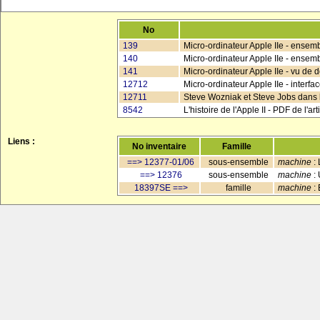
No
139
Micro-ordinateur Apple IIe - ensem
140
Micro-ordinateur Apple IIe - ensem
141
Micro-ordinateur Apple IIe - vu de 
12712
Micro-ordinateur Apple IIe - interfa
12711
Steve Wozniak et Steve Jobs dans 
8542
L'histoire de l'Apple II - PDF de l'
Liens :
No inventaire
Famille
==> 12377-01/06
sous-ensemble
machine
: 
==> 12376
sous-ensemble
machine
: 
18397SE ==>
famille
machine
: 