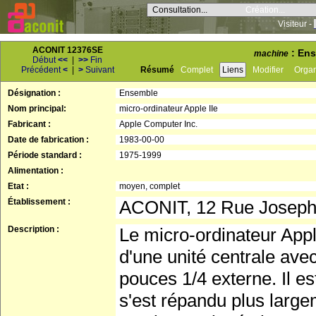
Consultation...
Création...
Visiteur -
ACONIT 12376SE
: Ens
machine
Début
<<
|
>>
Fin
Précédent
<
|
>
Suivant
Résumé
Complet
Liens
Modifier
Orga
Désignation :
Ensemble
Nom principal:
micro-ordinateur Apple IIe
Fabricant :
Apple Computer Inc.
Date de fabrication :
1983-00-00
Période standard :
1975-1999
Alimentation :
Etat :
moyen, complet
Établissement :
ACONIT, 12 Rue Josep
Description :
Le micro-ordinateur App
d'une unité centrale avec
pouces 1/4 externe. Il est
s'est répandu plus larg