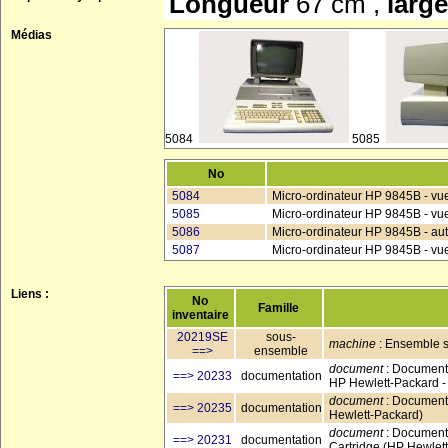
Longueur
67 cm ,
larg
Médias
5084
5085
No
5084
Micro-ordinateur HP 9845B - vu
5085
Micro-ordinateur HP 9845B - vu
5086
Micro-ordinateur HP 9845B - aut
5087
Micro-ordinateur HP 9845B - vu
Liens :
No
Famille
inventaire
20219SE
sous-
machine
: Ensemble s
==>
ensemble
document
: Documenta
==> 20233
documentation
HP Hewlett-Packard -
document
: Documenta
==> 20235
documentation
Hewlett-Packard)
document
: Documenta
==> 20231
documentation
Cartridge (HP Hewlet