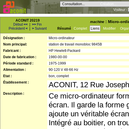
Consultation...
Création...
Visiteur -
ACONIT 20219
: Micro-ordi
machine
Début
<<
|
>>
Fin
Précédent
<
|
>
Suivant
Résumé
Complet
Liens
Modifier
Orga
Désignation :
Micro-ordinateur
Nom principal:
station de travail monobloc 9845B
Fabricant :
HP Hewlett-Packard
Date de fabrication :
1980-00-00
Période standard :
1975-1999
Alimentation :
90-120 V 48-66 Hz
Etat :
bon, complet
Établissement :
ACONIT, 12 Rue Josep
Description :
Ce micro-ordinateur for
écran. Il garde la forme
ajoute un véritable écran
Intégré au boitier, on t