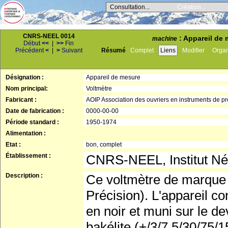
Consultation...
Création...
CNRS-NEEL 0014
: Appareil de 
machine
Début
<<
|
>>
Fin
Précédent
<
|
>
Suivant
Résumé
Complet
Liens
Modifier
Orga
Désignation :
Appareil de mesure
Nom principal:
Voltmètre
Fabricant :
AOIP Association des ouvriers en instruments de pr
Date de fabrication :
0000-00-00
Période standard :
1950-1974
Alimentation :
Etat :
bon, complet
Établissement :
CNRS-NEEL, Institut Né
Description :
Ce voltmètre de marque 
Précision). L'appareil co
en noir et muni sur le d
bakélite (+/3/7,5/30/75/1