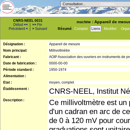
Consultation...
Création...
CNRS-NEEL 0031
: Appareil de mesur
machine
Début
<<
|
>>
Fin
Précédent
<
|
>
Suivant
Résumé
Complet
Liens
Modifier
Orga
Désignation :
Appareil de mesure
Nom principal:
Millivoltmètre
Fabricant :
AOIP Association des ouvriers en instruments de pr
Date de fabrication :
0000-00-00
Période standard :
1950-1974
Alimentation :
Etat :
moyen, complet
Établissement :
CNRS-NEEL, Institut Né
Description :
Ce millivoltmètre est un
d'un cadran en arc de ce
de 0 à 120 mV pour cour
graduations sont unitai