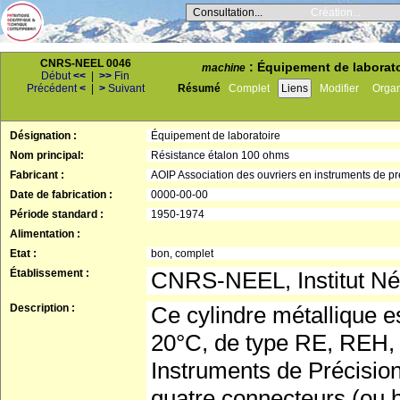
Consultation...
Création...
CNRS-NEEL 0046
: Équipement de laborato
machine
Début
<<
|
>>
Fin
Précédent
<
|
>
Suivant
Résumé
Complet
Liens
Modifier
Orga
Désignation :
Équipement de laboratoire
Nom principal:
Résistance étalon 100 ohms
Fabricant :
AOIP Association des ouvriers en instruments de pr
Date de fabrication :
0000-00-00
Période standard :
1950-1974
Alimentation :
Etat :
bon, complet
Établissement :
CNRS-NEEL, Institut Né
Description :
Ce cylindre métallique e
20°C, de type RE, REH, 
Instruments de Précision
quatre connecteurs (ou b