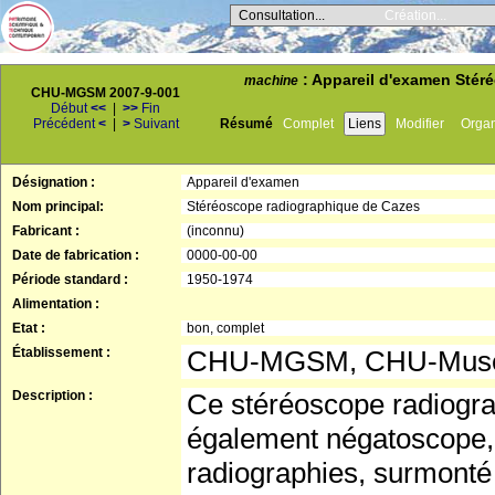
Consultation...
Création...
: Appareil d'examen Stéré
machine
CHU-MGSM 2007-9-001
Début
<<
|
>>
Fin
Précédent
<
|
>
Suivant
Résumé
Complet
Liens
Modifier
Orga
Désignation :
Appareil d'examen
Nom principal:
Stéréoscope radiographique de Cazes
Fabricant :
(inconnu)
Date de fabrication :
0000-00-00
Période standard :
1950-1974
Alimentation :
Etat :
bon, complet
Établissement :
CHU-MGSM, CHU-Musée 
Description :
Ce stéréoscope radiogr
également négatoscope, 
radiographies, surmonté 