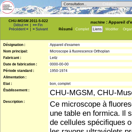
Consultation...
Création...
CHU-MGSM 2011-5-022
: Appareil d'
machine
Début
<<
|
>>
Fin
Précédent
<
|
>
Suivant
Résumé
Complet
Liens
Modifier
Orga
Désignation :
Appareil d'examen
Nom principal:
Microscope à fluorescence Orthoplan
Fabricant :
Leitz
Date de fabrication :
0000-00-00
Période standard :
1950-1974
Alimentation :
Etat :
bon, complet
Établissement :
CHU-MGSM, CHU-Musée 
Description :
Ce microscope à fluores
une table en formica. Il s
de cellules spécifiques 
les rayons ultraviolets 