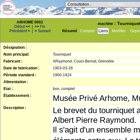
Consultation...
Création...
ARHOME 0002
: Tourniquet
machine
Début
<<
|
>>
Fin
Précédent
<
|
>
Suivant
Résumé
Complet
Liens
Modifier
Orga
Désignation :
Nom principal:
Tourniquet
Fabricant :
ARaymond, Cours Berriat, Grenoble
Date de fabrication :
1903-03-28
Période standard :
1900-1924
Alimentation :
Etat :
bon, complet
Établissement :
Musée Privé Arhome, Mus
Description :
Le brevet du tourniquet 
Albert Pierre Raymond.
Il s'agit d'un ensemble 