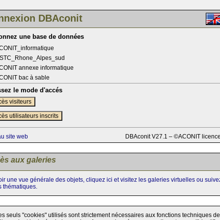
nnexion DBAconit
ionnez une base de données
CONIT_informatique
STC_Rhone_Alpes_sud
CONIT annexe informatique
CONIT bac à sable
ssez le mode d'accés
ès visiteurs
ès utilisateurs inscrits
au site web
DBAconit V27.1 – ©ACONIT licenc
ès aux galeries
ir une vue générale des objets, cliquez ici et visitez les galeries virtuelles ou suiv
s thématiques.
es seuls "cookies" utilisés sont strictement nécessaires aux fonctions techniques de