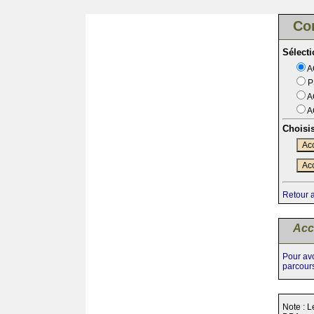
Co
Sélect
A
P
A
A
Choisi
Acc
Acc
Retour 
Acc
Pour avo
parcour
Note : L