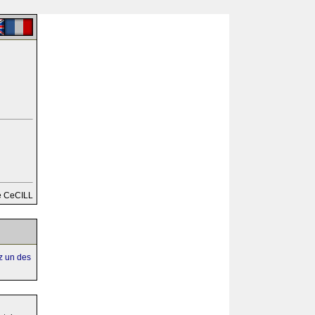
e CeCILL
ez un des