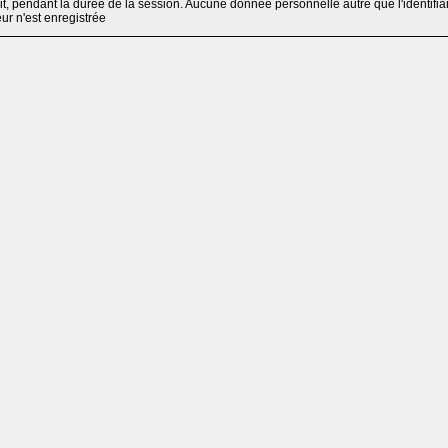
, pendant la durée de la session. Aucune donnée personnelle autre que l'identifia
teur n'est enregistrée