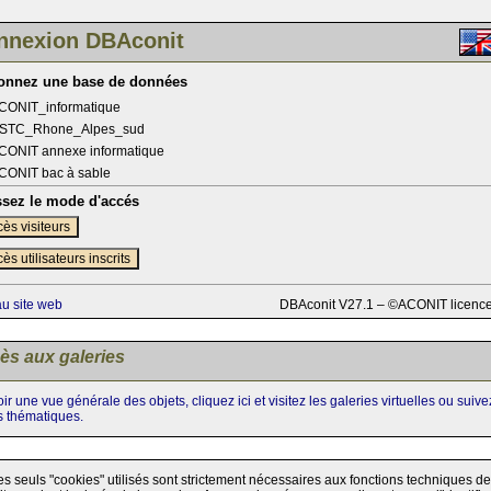
nnexion DBAconit
ionnez une base de données
CONIT_informatique
STC_Rhone_Alpes_sud
CONIT annexe informatique
CONIT bac à sable
ssez le mode d'accés
ès visiteurs
ès utilisateurs inscrits
au site web
DBAconit V27.1 – ©ACONIT licenc
ès aux galeries
ir une vue générale des objets, cliquez ici et visitez les galeries virtuelles ou suiv
s thématiques.
es seuls "cookies" utilisés sont strictement nécessaires aux fonctions techniques de