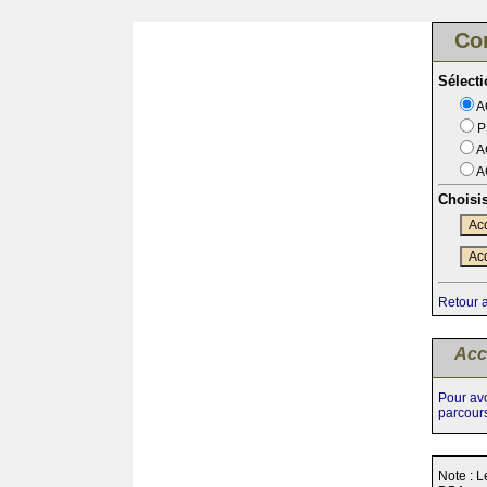
Co
Sélect
A
P
A
A
Choisi
Acc
Acc
Retour 
Acc
Pour avo
parcour
Note : L