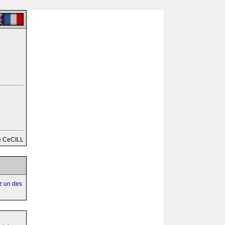
e CeCILL
ez un des