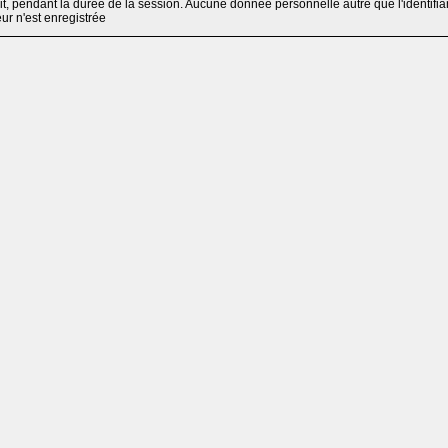
, pendant la durée de la session. Aucune donnée personnelle autre que l'identifia
teur n'est enregistrée