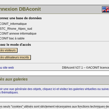
nnexion DBAconit
ionnez une base de données
CONIT_informatique
STC_Rhone_Alpes_sud
CONIT annexe informatique
CONIT bac à sable
ssez le mode d'accés
ès visiteurs
ès utilisateurs inscrits
au site web
DBAconit V27.1 – ©ACONIT licenc
ès aux galeries
ir une vue générale des objets, cliquez ici et visitez les galeries virtuelles ou suiv
s thématiques.
es seuls "cookies" utilisés sont strictement nécessaires aux fonctions techniques de