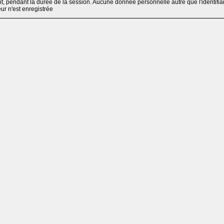
, pendant la durée de la session. Aucune donnée personnelle autre que l'identifia
teur n'est enregistrée