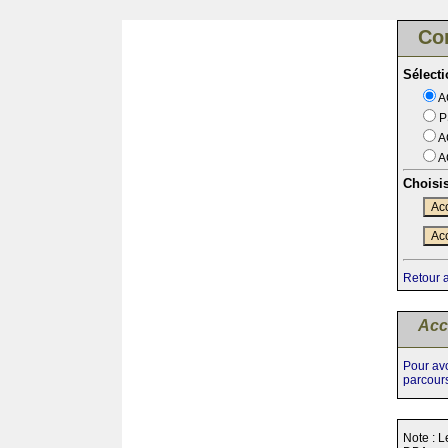
Co
Sélect
A
P
A
A
Choisi
Acc
Acc
Retour 
Acc
Pour avo
parcour
Note : L