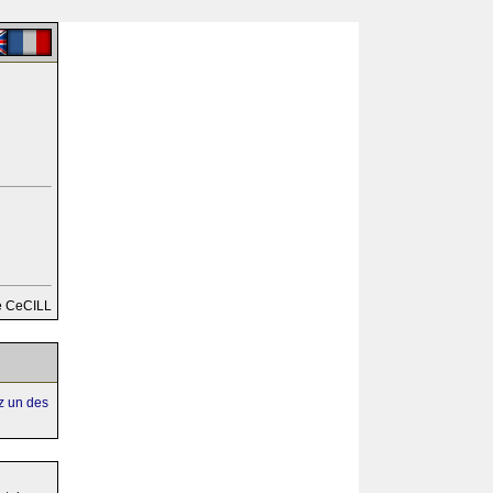
e CeCILL
ez un des