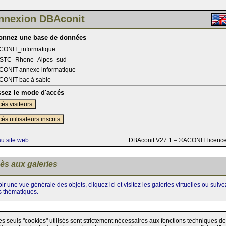
nnexion DBAconit
ionnez une base de données
CONIT_informatique
STC_Rhone_Alpes_sud
CONIT annexe informatique
CONIT bac à sable
ssez le mode d'accés
ès visiteurs
ès utilisateurs inscrits
au site web
DBAconit V27.1 – ©ACONIT licenc
ès aux galeries
ir une vue générale des objets, cliquez ici et visitez les galeries virtuelles ou suiv
s thématiques.
es seuls "cookies" utilisés sont strictement nécessaires aux fonctions techniques de