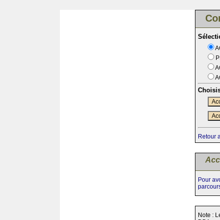
Co
Sélect
A
P
A
A
Choisi
Acc
Acc
Retour 
Acc
Pour avo
parcour
Note : L