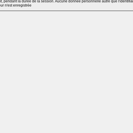
, pendant la durée de la session. Aucune donnée personnelle autre que l'identifia
teur n'est enregistrée