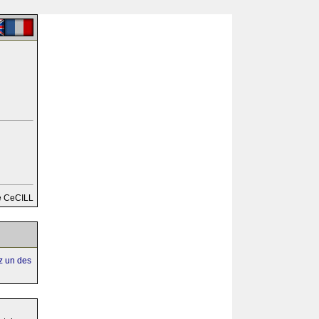
e CeCILL
ez un des