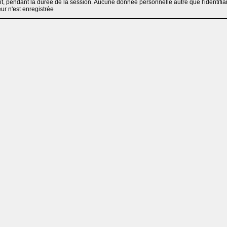
, pendant la durée de la session. Aucune donnée personnelle autre que l'identifia
teur n'est enregistrée