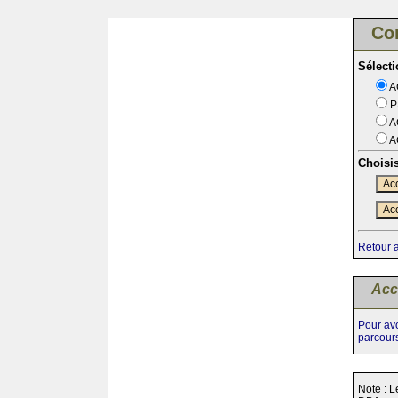
Co
Sélect
A
P
A
A
Choisi
Acc
Acc
Retour 
Acc
Pour avo
parcour
Note : L