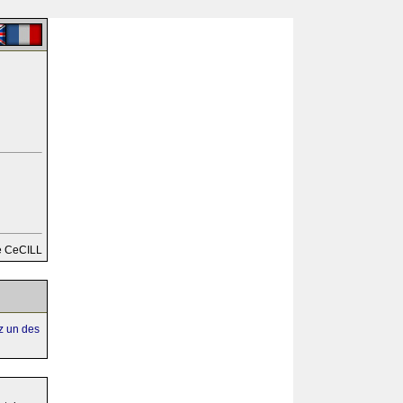
e CeCILL
ez un des