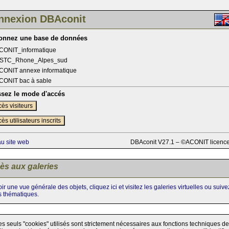
nnexion DBAconit
ionnez une base de données
CONIT_informatique
STC_Rhone_Alpes_sud
CONIT annexe informatique
CONIT bac à sable
ssez le mode d'accés
ès visiteurs
ès utilisateurs inscrits
au site web
DBAconit V27.1 – ©ACONIT licenc
ès aux galeries
ir une vue générale des objets, cliquez ici et visitez les galeries virtuelles ou suiv
s thématiques.
es seuls "cookies" utilisés sont strictement nécessaires aux fonctions techniques de