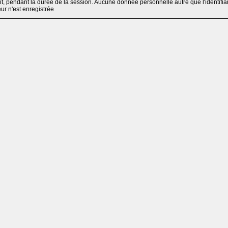
, pendant la durée de la session. Aucune donnée personnelle autre que l'identifia
teur n'est enregistrée