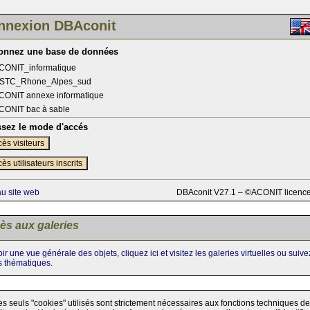
nnexion DBAconit
ionnez une base de données
CONIT_informatique
STC_Rhone_Alpes_sud
CONIT annexe informatique
CONIT bac à sable
ssez le mode d'accés
ès visiteurs
ès utilisateurs inscrits
au site web
DBAconit V27.1 – ©ACONIT licenc
ès aux galeries
ir une vue générale des objets, cliquez ici et visitez les galeries virtuelles ou suiv
s thématiques.
es seuls "cookies" utilisés sont strictement nécessaires aux fonctions techniques de