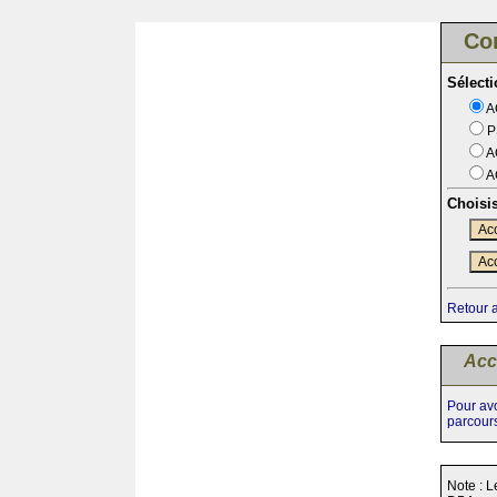
Co
Sélect
A
P
A
A
Choisi
Acc
Acc
Retour 
Acc
Pour avo
parcour
Note : L