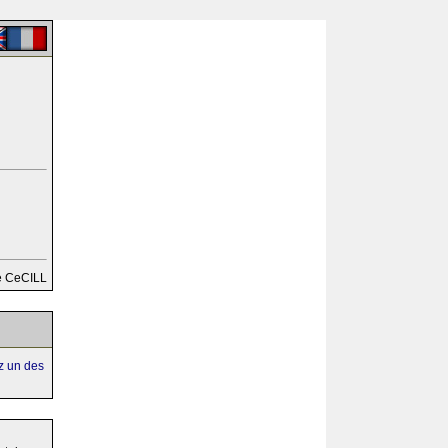
e CeCILL
ez un des