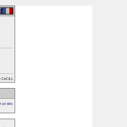
e CeCILL
ez un des