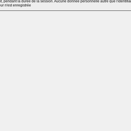
, pendant la durée de la session. Aucune donnée personnelle autre que l'identifia
teur n'est enregistrée