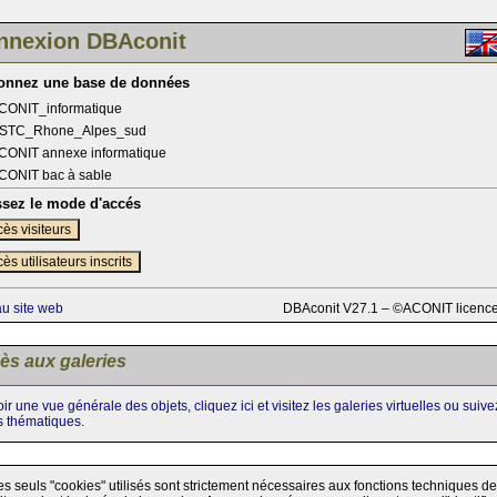
nnexion DBAconit
ionnez une base de données
CONIT_informatique
STC_Rhone_Alpes_sud
CONIT annexe informatique
CONIT bac à sable
ssez le mode d'accés
ès visiteurs
ès utilisateurs inscrits
au site web
DBAconit V27.1 – ©ACONIT licenc
ès aux galeries
ir une vue générale des objets, cliquez ici et visitez les galeries virtuelles ou suiv
s thématiques.
es seuls "cookies" utilisés sont strictement nécessaires aux fonctions techniques de