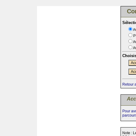
Co
Sélect
A
P
A
A
Choisi
Acc
Acc
Retour 
Acc
Pour avo
parcour
Note : L