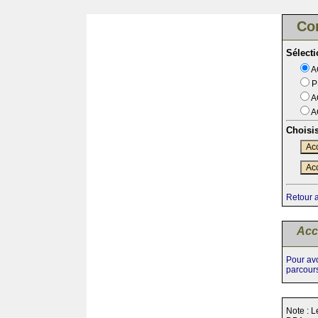
Co
Sélect
A
P
A
A
Choisi
Acc
Acc
Retour 
Acc
Pour avo
parcour
Note : L