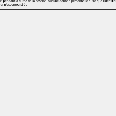
, pendant la durée de la session. Aucune donnée personnelle autre que l'identifia
teur n'est enregistrée