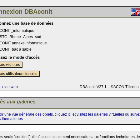
nnexion DBAconit
ionnez une base de données
CONIT_informatique
STC_Rhone_Alpes_sud
CONIT annexe informatique
CONIT bac à sable
ssez le mode d'accés
ès visiteurs
ès utilisateurs inscrits
au site web
DBAconit V27.1 – ©ACONIT licenc
ès aux galeries
ir une vue générale des objets, cliquez ici et visitez les galeries virtuelles ou suiv
s thématiques.
es seuls "cookies" utilisés sont strictement nécessaires aux fonctions techniques de