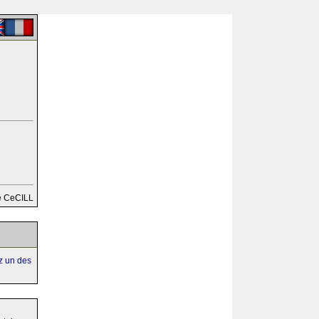
e CeCILL
ez un des