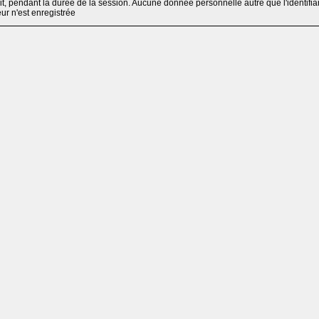
, pendant la durée de la session. Aucune donnée personnelle autre que l'identifia
teur n'est enregistrée