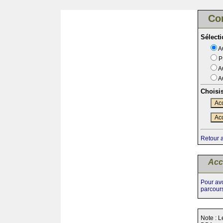
Co
Sélect
A
P
A
A
Choisi
Acc
Acc
Retour 
Acc
Pour avo
parcour
Note : L