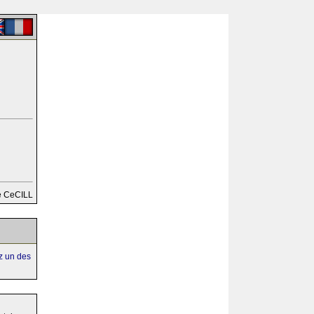
e CeCILL
ez un des