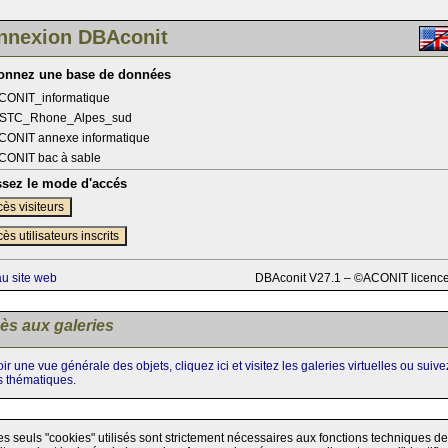
nnexion DBAconit
ionnez une base de données
CONIT_informatique
STC_Rhone_Alpes_sud
CONIT annexe informatique
CONIT bac à sable
ssez le mode d'accés
ès visiteurs
ès utilisateurs inscrits
au site web
DBAconit V27.1 – ©ACONIT licenc
ès aux galeries
ir une vue générale des objets, cliquez ici et visitez les galeries virtuelles ou suiv
s thématiques.
es seuls "cookies" utilisés sont strictement nécessaires aux fonctions techniques de