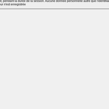
, pendant la durée de la session. Aucune donnée personnelle autre que l'identifia
teur n'est enregistrée