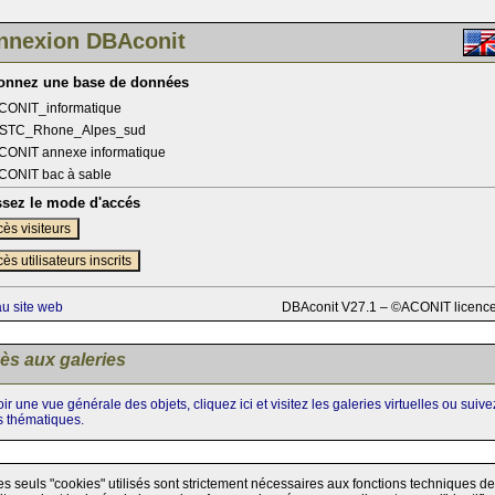
nnexion DBAconit
ionnez une base de données
CONIT_informatique
STC_Rhone_Alpes_sud
CONIT annexe informatique
CONIT bac à sable
ssez le mode d'accés
ès visiteurs
ès utilisateurs inscrits
au site web
DBAconit V27.1 – ©ACONIT licenc
ès aux galeries
ir une vue générale des objets, cliquez ici et visitez les galeries virtuelles ou suiv
s thématiques.
es seuls "cookies" utilisés sont strictement nécessaires aux fonctions techniques de