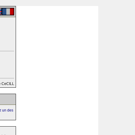
e CeCILL
ez un des