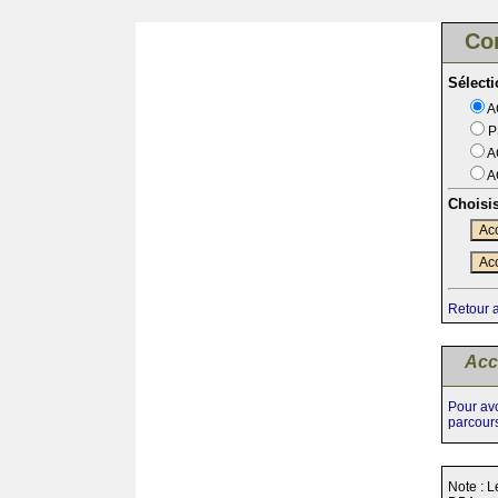
Co
Sélect
A
P
A
A
Choisi
Acc
Acc
Retour 
Acc
Pour avo
parcour
Note : L