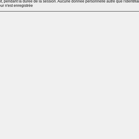
, pendant la durée de la session. Aucune donnée personnelle autre que l'identifia
teur n'est enregistrée