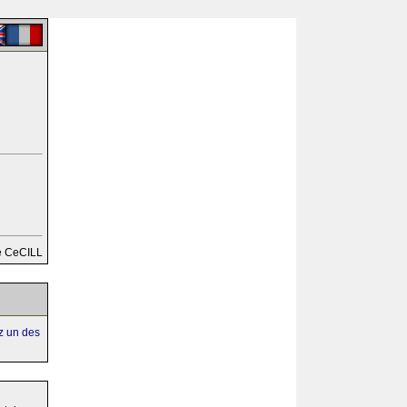
e CeCILL
ez un des