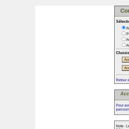
Co
Sélect
A
P
A
A
Choisi
Acc
Acc
Retour 
Acc
Pour avo
parcour
Note : L