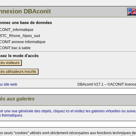
nnexion DBAconit
ionnez une base de données
CONIT_informatique
STC_Rhone_Alpes_sud
CONIT annexe informatique
CONIT bac à sable
ssez le mode d'accés
ès visiteurs
ès utilisateurs inscrits
au site web
DBAconit V27.1 – ©ACONIT licenc
ès aux galeries
ir une vue générale des objets, cliquez ici et visitez les galeries virtuelles ou suiv
s thématiques.
es seuls "cookies" utilisés sont strictement nécessaires aux fonctions techniques de