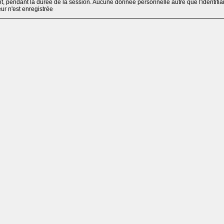
, pendant la durée de la session. Aucune donnée personnelle autre que l'identifia
teur n'est enregistrée