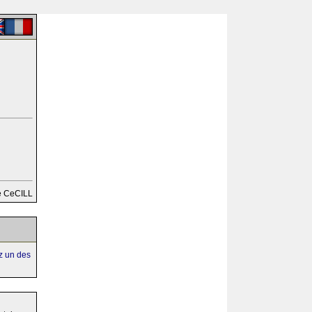
e CeCILL
ez un des