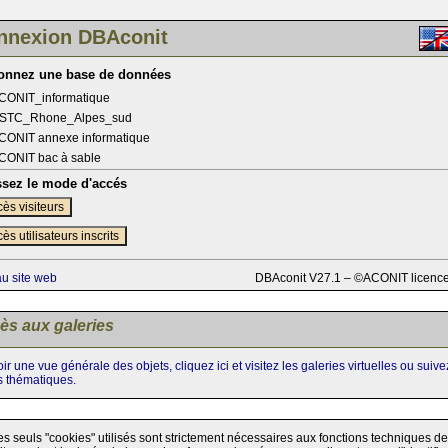
nnexion DBAconit
ionnez une base de données
CONIT_informatique
STC_Rhone_Alpes_sud
CONIT annexe informatique
CONIT bac à sable
ssez le mode d'accés
ès visiteurs
ès utilisateurs inscrits
au site web
DBAconit V27.1 – ©ACONIT licenc
ès aux galeries
ir une vue générale des objets, cliquez ici et visitez les galeries virtuelles ou suiv
s thématiques.
es seuls "cookies" utilisés sont strictement nécessaires aux fonctions techniques de