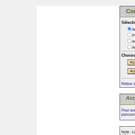
Co
Sélect
A
P
A
A
Choisi
Acc
Acc
Retour 
Acc
Pour avo
parcour
Note : L