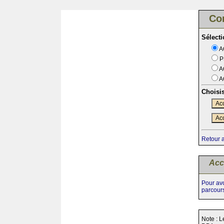
Co
Sélect
A
P
A
A
Choisi
Acc
Acc
Retour 
Acc
Pour avo
parcour
Note : L