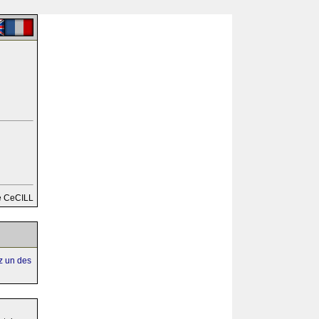
e CeCILL
ez un des