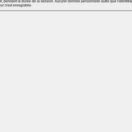
, pendant la durée de la session. Aucune donnée personnelle autre que l'identifia
teur n'est enregistrée