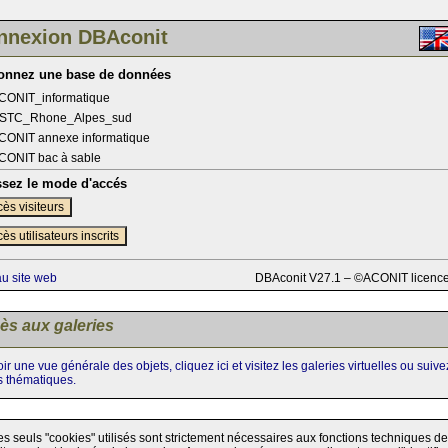
nnexion DBAconit
ionnez une base de données
CONIT_informatique
STC_Rhone_Alpes_sud
CONIT annexe informatique
CONIT bac à sable
ssez le mode d'accés
ès visiteurs
ès utilisateurs inscrits
au site web
DBAconit V27.1 – ©ACONIT licenc
ès aux galeries
ir une vue générale des objets, cliquez ici et visitez les galeries virtuelles ou suiv
s thématiques.
es seuls "cookies" utilisés sont strictement nécessaires aux fonctions techniques de