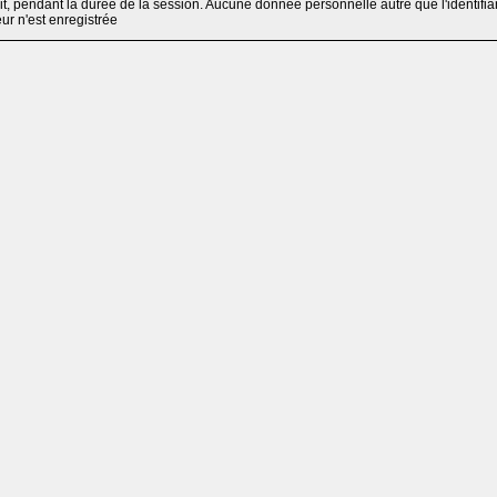
, pendant la durée de la session. Aucune donnée personnelle autre que l'identifia
teur n'est enregistrée