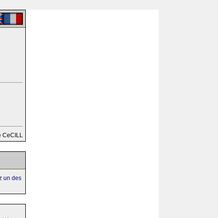
e CeCILL
ez un des