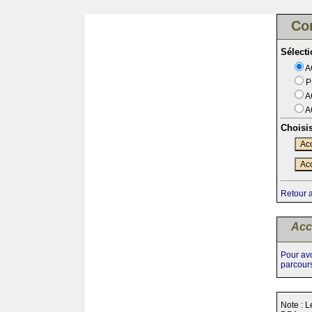
Co
Sélect
A
P
A
A
Choisi
Acc
Acc
Retour 
Acc
Pour avo
parcour
Note : L