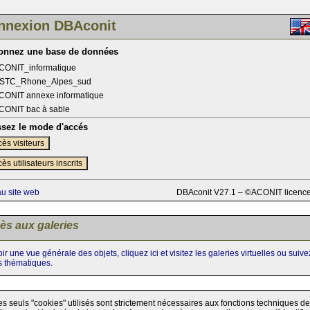
nnexion DBAconit
ionnez une base de données
CONIT_informatique
STC_Rhone_Alpes_sud
CONIT annexe informatique
CONIT bac à sable
ssez le mode d'accés
ès visiteurs
ès utilisateurs inscrits
au site web
DBAconit V27.1 – ©ACONIT licenc
ès aux galeries
ir une vue générale des objets, cliquez ici et visitez les galeries virtuelles ou suiv
s thématiques.
es seuls "cookies" utilisés sont strictement nécessaires aux fonctions techniques de