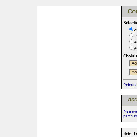
Co
Sélect
A
P
A
A
Choisi
Acc
Acc
Retour 
Acc
Pour avo
parcour
Note : L