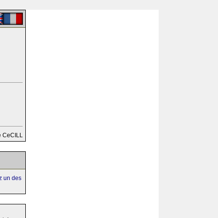
e CeCILL
ez un des