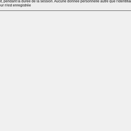
, pendant la durée de la session. Aucune donnée personnelle autre que l'identifia
teur n'est enregistrée