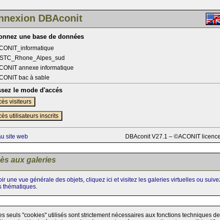
nnexion DBAconit
ionnez une base de données
CONIT_informatique
STC_Rhone_Alpes_sud
CONIT annexe informatique
CONIT bac à sable
ssez le mode d'accés
ès visiteurs
ès utilisateurs inscrits
au site web
DBAconit V27.1 – ©ACONIT licenc
ès aux galeries
ir une vue générale des objets, cliquez ici et visitez les galeries virtuelles ou suiv
s thématiques.
es seuls "cookies" utilisés sont strictement nécessaires aux fonctions techniques de