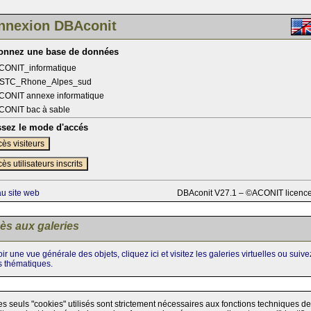
nnexion DBAconit
ionnez une base de données
CONIT_informatique
STC_Rhone_Alpes_sud
CONIT annexe informatique
CONIT bac à sable
ssez le mode d'accés
ès visiteurs
ès utilisateurs inscrits
au site web
DBAconit V27.1 – ©ACONIT licenc
ès aux galeries
ir une vue générale des objets, cliquez ici et visitez les galeries virtuelles ou suiv
s thématiques.
es seuls "cookies" utilisés sont strictement nécessaires aux fonctions techniques de