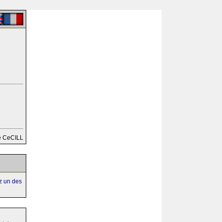
e CeCILL
ez un des