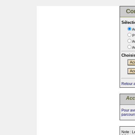
Co
Sélect
A
P
A
A
Choisi
Acc
Acc
Retour 
Acc
Pour avo
parcour
Note : L