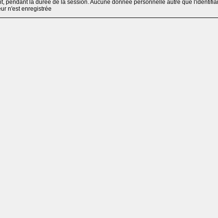
, pendant la durée de la session. Aucune donnée personnelle autre que l'identifia
teur n'est enregistrée