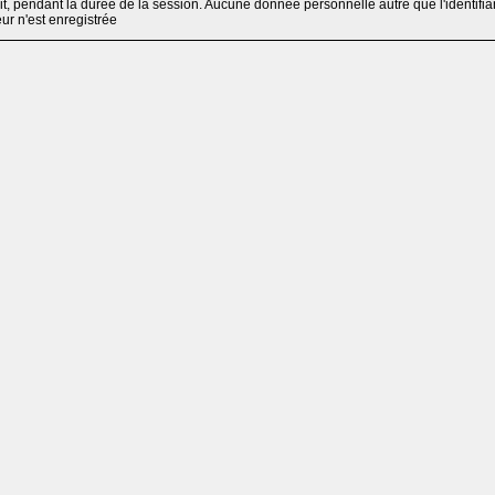
, pendant la durée de la session. Aucune donnée personnelle autre que l'identifia
teur n'est enregistrée