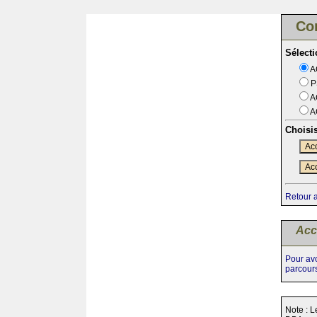
Co
Sélect
A
P
A
A
Choisi
Acc
Acc
Retour 
Acc
Pour avo
parcour
Note : L