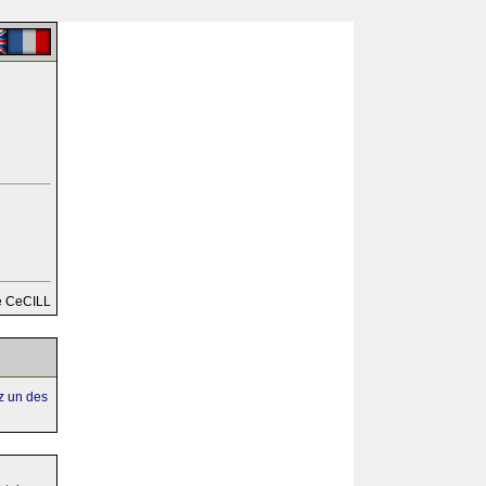
e CeCILL
ez un des