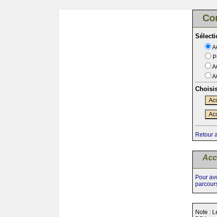
Co
Sélect
A
P
A
A
Choisi
Acc
Acc
Retour 
Acc
Pour avo
parcour
Note : L