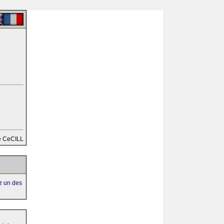
e CeCILL
ez un des