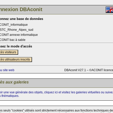
nnexion DBAconit
ionnez une base de données
CONIT_informatique
STC_Rhone_Alpes_sud
CONIT annexe informatique
CONIT bac à sable
ssez le mode d'accés
ès visiteurs
ès utilisateurs inscrits
au site web
DBAconit V27.1 – ©ACONIT licenc
ès aux galeries
ir une vue générale des objets, cliquez ici et visitez les galeries virtuelles ou suiv
s thématiques.
es seuls "cookies" utilisés sont strictement nécessaires aux fonctions techniques de