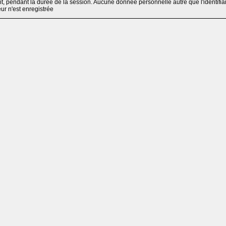
, pendant la durée de la session. Aucune donnée personnelle autre que l'identifia
teur n'est enregistrée