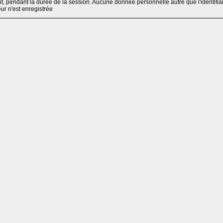
, pendant la durée de la session. Aucune donnée personnelle autre que l'identifia
teur n'est enregistrée