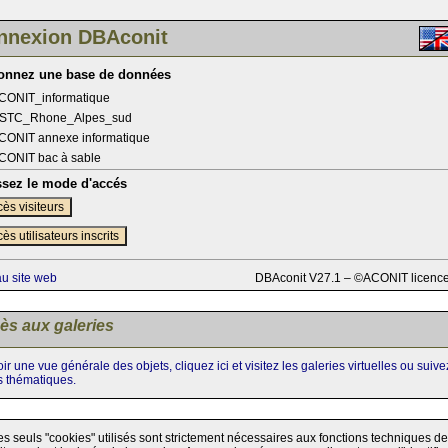
nnexion DBAconit
ionnez une base de données
CONIT_informatique
STC_Rhone_Alpes_sud
CONIT annexe informatique
CONIT bac à sable
ssez le mode d'accés
ès visiteurs
ès utilisateurs inscrits
au site web
DBAconit V27.1 – ©ACONIT licenc
ès aux galeries
ir une vue générale des objets, cliquez ici et visitez les galeries virtuelles ou suiv
s thématiques.
es seuls "cookies" utilisés sont strictement nécessaires aux fonctions techniques de