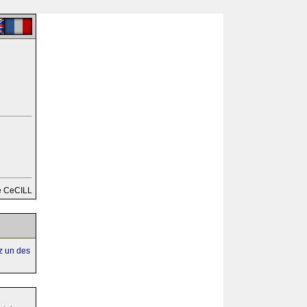
e CeCILL
ez un des