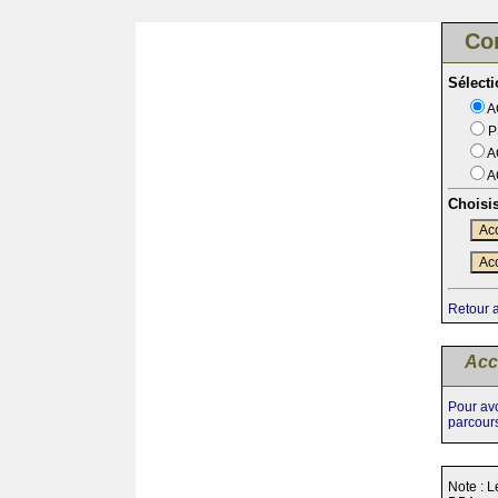
Co
Sélect
A
P
A
A
Choisi
Acc
Acc
Retour 
Acc
Pour avo
parcour
Note : L