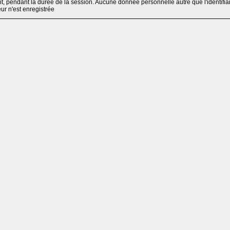
, pendant la durée de la session. Aucune donnée personnelle autre que l'identifia
teur n'est enregistrée