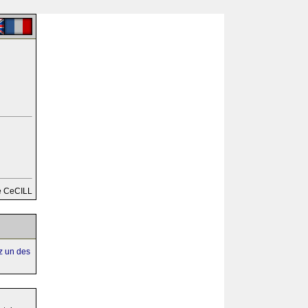
e CeCILL
ez un des