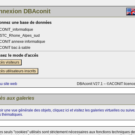
nnexion DBAconit
ionnez une base de données
CONIT_informatique
STC_Rhone_Alpes_sud
CONIT annexe informatique
CONIT bac à sable
ssez le mode d'accés
ès visiteurs
ès utilisateurs inscrits
au site web
DBAconit V27.1 – ©ACONIT licenc
ès aux galeries
ir une vue générale des objets, cliquez ici et visitez les galeries virtuelles ou suiv
s thématiques.
es seuls "cookies" utilisés sont strictement nécessaires aux fonctions techniques de