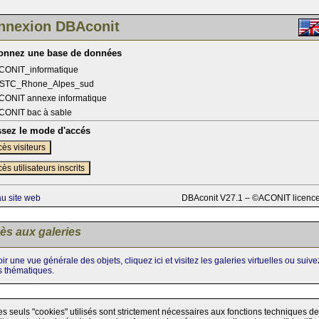
nnexion DBAconit
ionnez une base de données
CONIT_informatique
STC_Rhone_Alpes_sud
CONIT annexe informatique
CONIT bac à sable
ssez le mode d'accés
ès visiteurs
ès utilisateurs inscrits
au site web
DBAconit V27.1 – ©ACONIT licenc
ès aux galeries
ir une vue générale des objets, cliquez ici et visitez les galeries virtuelles ou suiv
s thématiques.
es seuls "cookies" utilisés sont strictement nécessaires aux fonctions techniques de