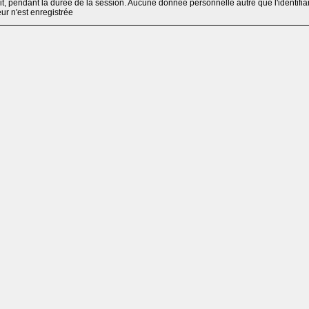
, pendant la durée de la session. Aucune donnée personnelle autre que l'identifia
teur n'est enregistrée