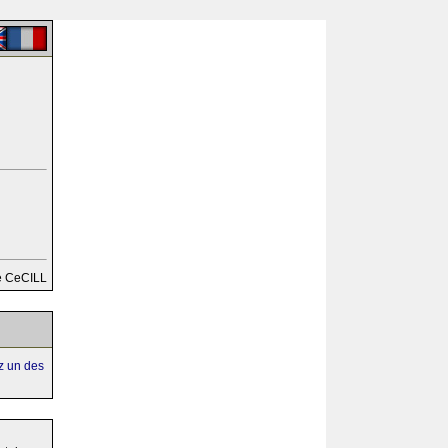
e CeCILL
ez un des