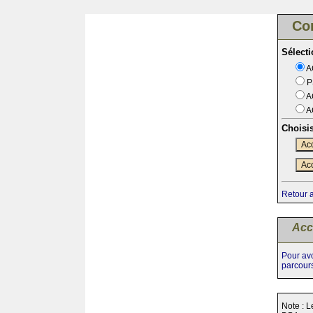
Co
Sélect
A
P
A
A
Choisi
Acc
Acc
Retour 
Acc
Pour avo
parcour
Note : L