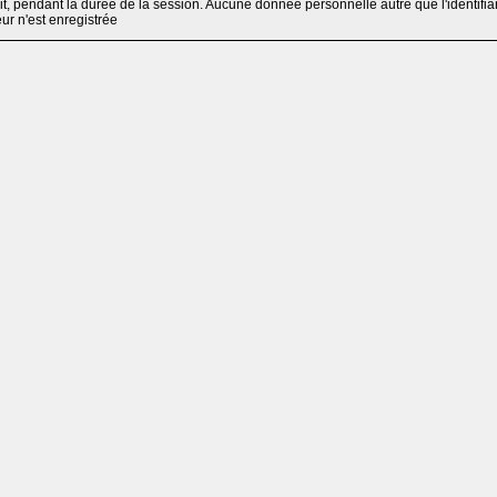
, pendant la durée de la session. Aucune donnée personnelle autre que l'identifia
teur n'est enregistrée