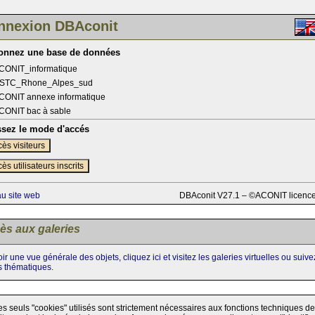
nnexion DBAconit
ionnez une base de données
CONIT_informatique
STC_Rhone_Alpes_sud
CONIT annexe informatique
CONIT bac à sable
ssez le mode d'accés
ès visiteurs
ès utilisateurs inscrits
au site web
DBAconit V27.1 – ©ACONIT licenc
ès aux galeries
ir une vue générale des objets, cliquez ici et visitez les galeries virtuelles ou suiv
s thématiques.
es seuls "cookies" utilisés sont strictement nécessaires aux fonctions techniques de