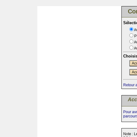
Co
Sélect
A
P
A
A
Choisi
Acc
Acc
Retour 
Acc
Pour avo
parcour
Note : L