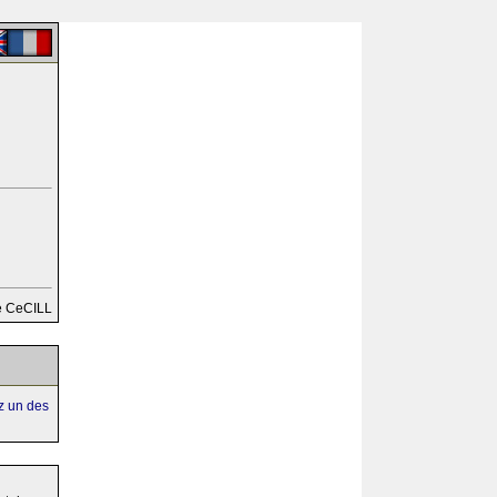
e CeCILL
ez un des