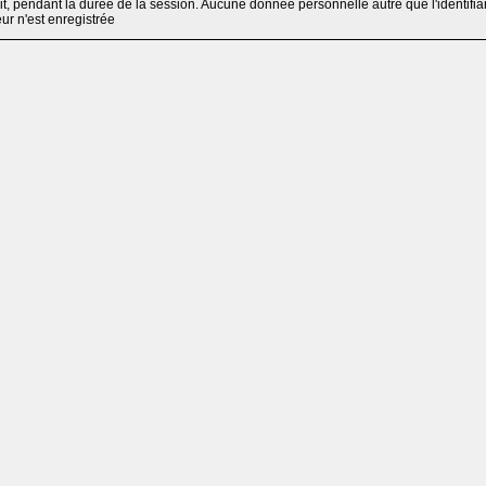
, pendant la durée de la session. Aucune donnée personnelle autre que l'identifia
teur n'est enregistrée