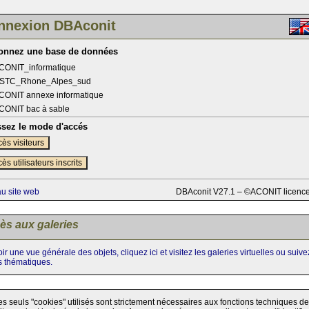
nnexion DBAconit
ionnez une base de données
CONIT_informatique
STC_Rhone_Alpes_sud
CONIT annexe informatique
CONIT bac à sable
ssez le mode d'accés
ès visiteurs
ès utilisateurs inscrits
au site web
DBAconit V27.1 – ©ACONIT licenc
ès aux galeries
ir une vue générale des objets, cliquez ici et visitez les galeries virtuelles ou suiv
s thématiques.
es seuls "cookies" utilisés sont strictement nécessaires aux fonctions techniques de