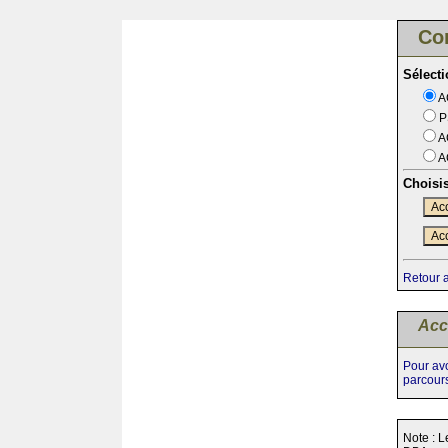
Co
Sélect
A
P
A
A
Choisi
Acc
Acc
Retour 
Acc
Pour avo
parcour
Note : L