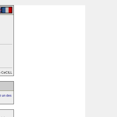
e CeCILL
ez un des