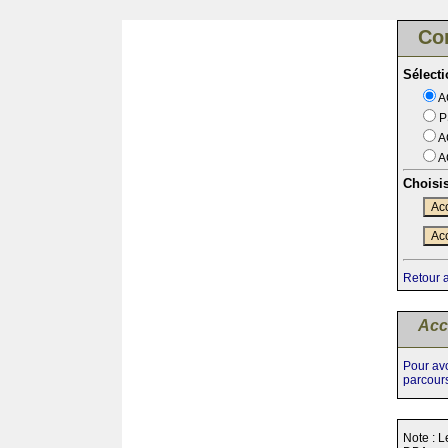
Co
Sélect
A
P
A
A
Choisi
Acc
Acc
Retour 
Acc
Pour avo
parcour
Note : L