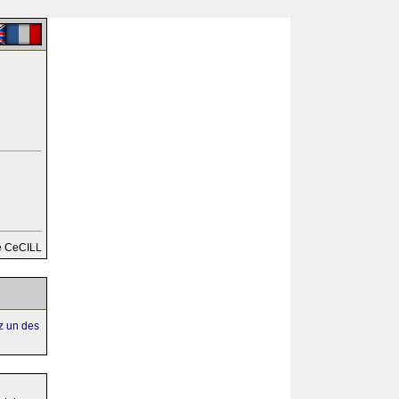
e CeCILL
ez un des