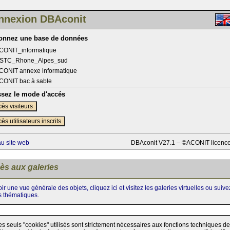
nnexion DBAconit
ionnez une base de données
CONIT_informatique
STC_Rhone_Alpes_sud
CONIT annexe informatique
CONIT bac à sable
ssez le mode d'accés
ès visiteurs
ès utilisateurs inscrits
au site web
DBAconit V27.1 – ©ACONIT licenc
ès aux galeries
ir une vue générale des objets, cliquez ici et visitez les galeries virtuelles ou suiv
s thématiques.
es seuls "cookies" utilisés sont strictement nécessaires aux fonctions techniques de