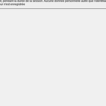
, pendant la durée de la session. Aucune donnée personnelle autre que l'identifia
teur n'est enregistrée