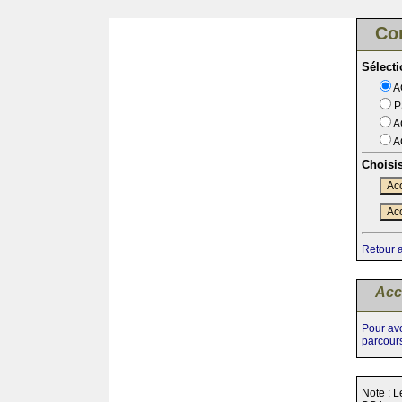
Co
Sélect
A
P
A
A
Choisi
Acc
Acc
Retour 
Acc
Pour avo
parcour
Note : L