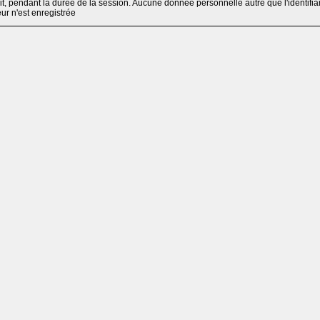
, pendant la durée de la session. Aucune donnée personnelle autre que l'identifia
teur n'est enregistrée