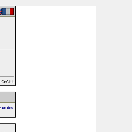
e CeCILL
ez un des