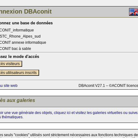
nnexion DBAconit
ionnez une base de données
CONIT_informatique
STC_Rhone_Alpes_sud
CONIT annexe informatique
CONIT bac à sable
ssez le mode d'accés
ès visiteurs
ès utilisateurs inscrits
au site web
DBAconit V27.1 – ©ACONIT licenc
ès aux galeries
ir une vue générale des objets, cliquez ici et visitez les galeries virtuelles ou suiv
s thématiques.
es seuls "cookies" utilisés sont strictement nécessaires aux fonctions techniques de