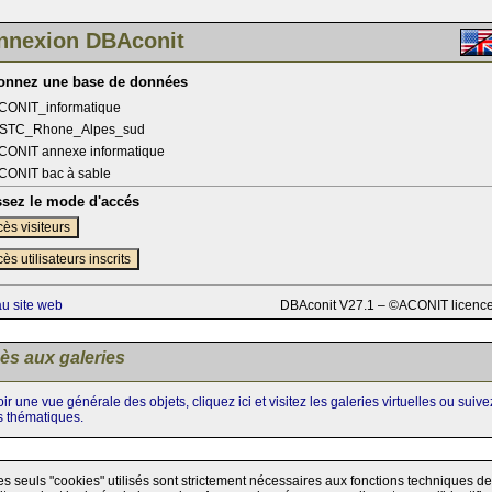
nnexion DBAconit
ionnez une base de données
CONIT_informatique
STC_Rhone_Alpes_sud
CONIT annexe informatique
CONIT bac à sable
ssez le mode d'accés
ès visiteurs
ès utilisateurs inscrits
au site web
DBAconit V27.1 – ©ACONIT licenc
ès aux galeries
ir une vue générale des objets, cliquez ici et visitez les galeries virtuelles ou suiv
s thématiques.
es seuls "cookies" utilisés sont strictement nécessaires aux fonctions techniques de