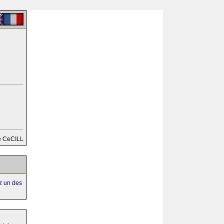
e CeCILL
ez un des