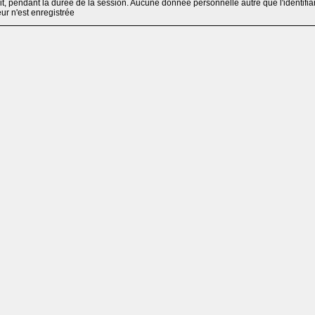
, pendant la durée de la session. Aucune donnée personnelle autre que l'identifia
teur n'est enregistrée