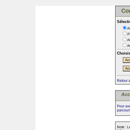
Co
Sélect
A
P
A
A
Choisi
Acc
Acc
Retour 
Acc
Pour avo
parcour
Note : L