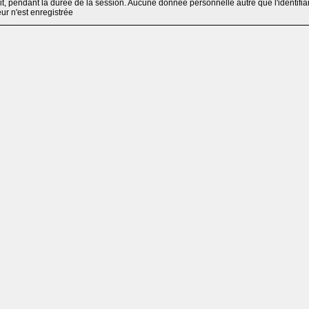
, pendant la durée de la session. Aucune donnée personnelle autre que l'identifia
teur n'est enregistrée