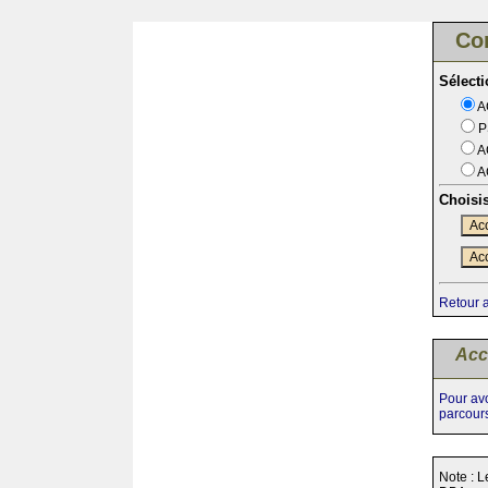
Co
Sélect
A
P
A
A
Choisi
Acc
Acc
Retour 
Acc
Pour avo
parcour
Note : L