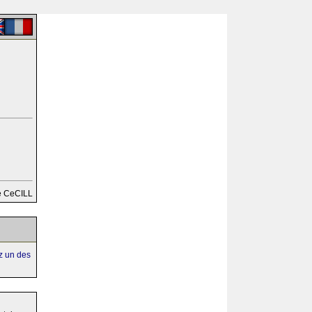
e CeCILL
ez un des