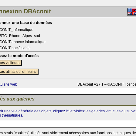
nnexion DBAconit
ionnez une base de données
CONIT_informatique
STC_Rhone_Alpes_sud
CONIT annexe informatique
CONIT bac à sable
ssez le mode d'accés
ès visiteurs
ès utilisateurs inscrits
au site web
DBAconit V27.1 – ©ACONIT licenc
ès aux galeries
ir une vue générale des objets, cliquez ici et visitez les galeries virtuelles ou suiv
s thématiques.
es seuls "cookies" utilisés sont strictement nécessaires aux fonctions techniques de