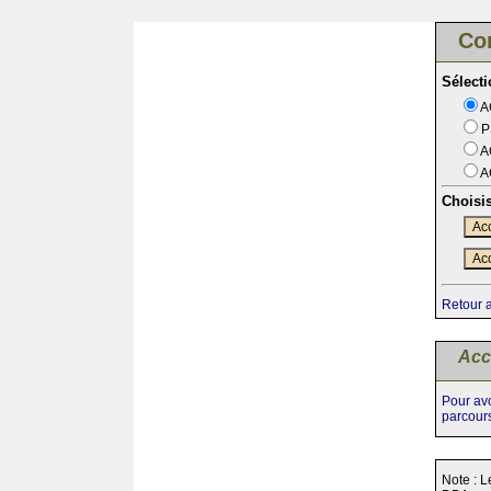
Co
Sélect
A
P
A
A
Choisi
Acc
Acc
Retour 
Acc
Pour avo
parcour
Note : L