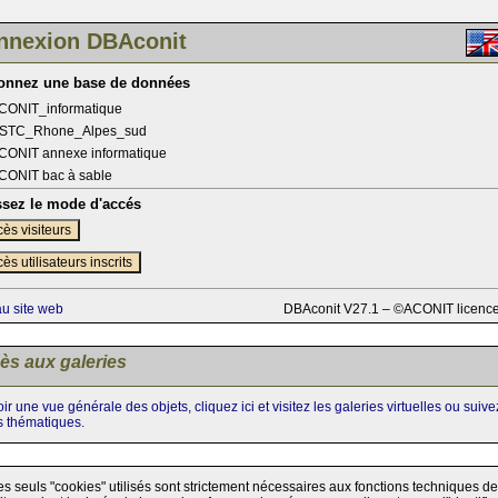
nnexion DBAconit
ionnez une base de données
CONIT_informatique
STC_Rhone_Alpes_sud
CONIT annexe informatique
CONIT bac à sable
ssez le mode d'accés
ès visiteurs
ès utilisateurs inscrits
au site web
DBAconit V27.1 – ©ACONIT licenc
ès aux galeries
ir une vue générale des objets, cliquez ici et visitez les galeries virtuelles ou suiv
s thématiques.
es seuls "cookies" utilisés sont strictement nécessaires aux fonctions techniques de