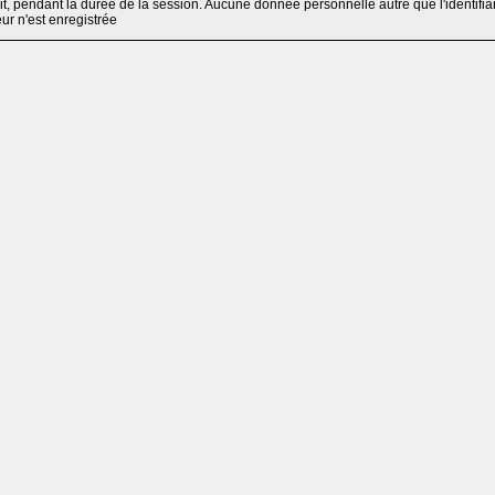
, pendant la durée de la session. Aucune donnée personnelle autre que l'identifia
teur n'est enregistrée