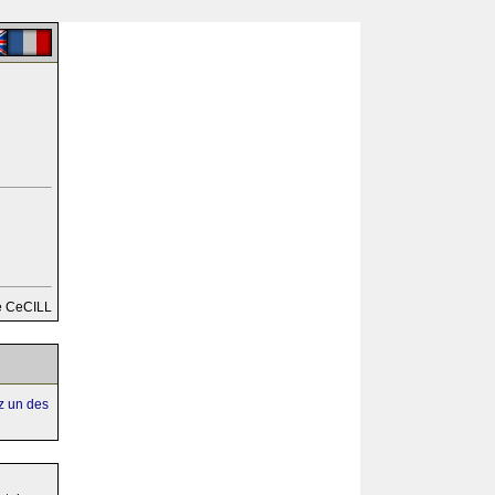
e CeCILL
ez un des