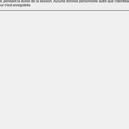
, pendant la durée de la session. Aucune donnée personnelle autre que l'identifia
teur n'est enregistrée