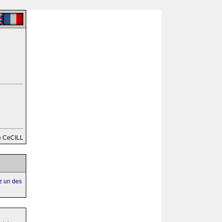
e CeCILL
ez un des