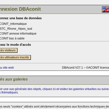
nnexion DBAconit
ionnez une base de données
CONIT_informatique
STC_Rhone_Alpes_sud
CONIT annexe informatique
CONIT bac à sable
ssez le mode d'accés
ès visiteurs
ès utilisateurs inscrits
au site web
DBAconit V27.1 – ©ACONIT licenc
ès aux galeries
ir une vue générale des objets, cliquez ici et visitez les galeries virtuelles ou suiv
s thématiques.
es seuls "cookies" utilisés sont strictement nécessaires aux fonctions techniques de