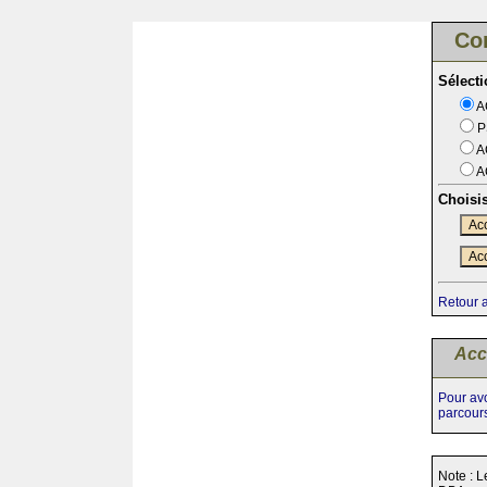
Co
Sélect
A
P
A
A
Choisi
Acc
Acc
Retour 
Acc
Pour avo
parcour
Note : L