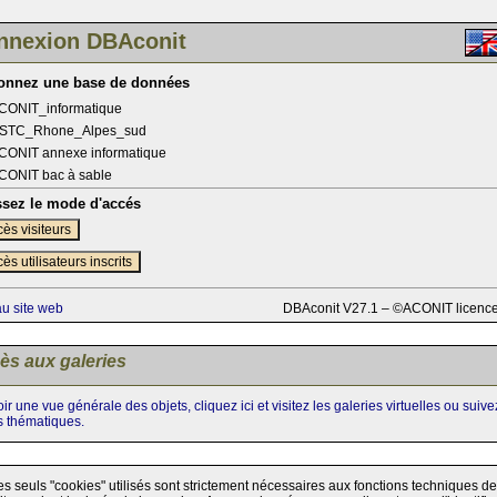
nnexion DBAconit
ionnez une base de données
CONIT_informatique
STC_Rhone_Alpes_sud
CONIT annexe informatique
CONIT bac à sable
ssez le mode d'accés
ès visiteurs
ès utilisateurs inscrits
au site web
DBAconit V27.1 – ©ACONIT licenc
ès aux galeries
ir une vue générale des objets, cliquez ici et visitez les galeries virtuelles ou suiv
s thématiques.
es seuls "cookies" utilisés sont strictement nécessaires aux fonctions techniques de