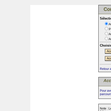
Co
Sélect
A
P
A
A
Choisi
Acc
Acc
Retour 
Acc
Pour avo
parcour
Note : L