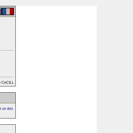
e CeCILL
ez un des