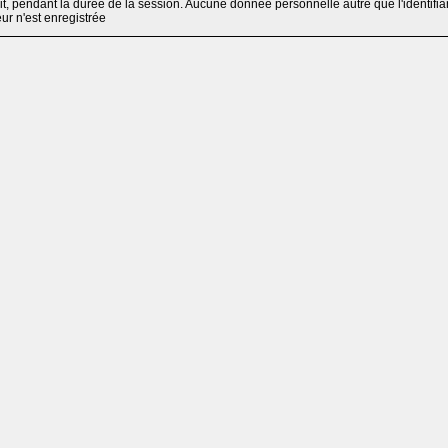
, pendant la durée de la session. Aucune donnée personnelle autre que l'identifia
teur n'est enregistrée