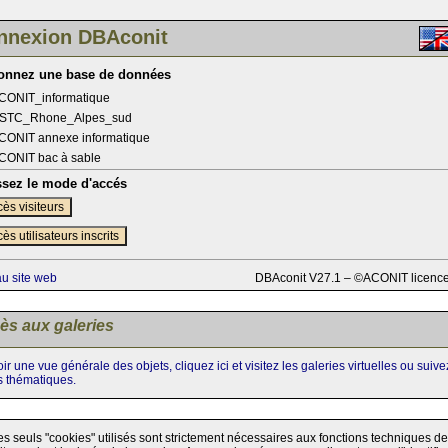
nnexion DBAconit
ionnez une base de données
CONIT_informatique
STC_Rhone_Alpes_sud
CONIT annexe informatique
CONIT bac à sable
ssez le mode d'accés
ès visiteurs
ès utilisateurs inscrits
au site web
DBAconit V27.1 – ©ACONIT licenc
ès aux galeries
ir une vue générale des objets, cliquez ici et visitez les galeries virtuelles ou suiv
s thématiques.
es seuls "cookies" utilisés sont strictement nécessaires aux fonctions techniques de