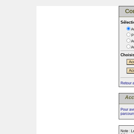
Co
Sélect
A
P
A
A
Choisi
Acc
Acc
Retour 
Acc
Pour avo
parcour
Note : L