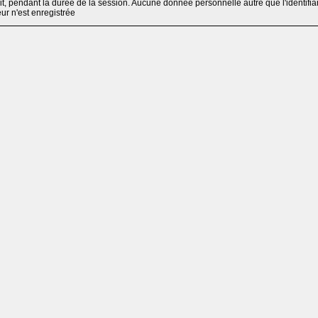
, pendant la durée de la session. Aucune donnée personnelle autre que l'identifia
teur n'est enregistrée