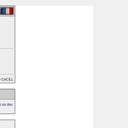
e CeCILL
ez un des