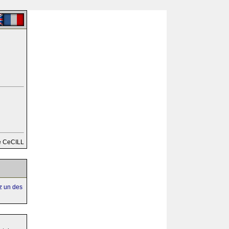
e CeCILL
ez un des