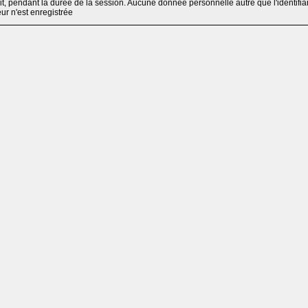
, pendant la durée de la session. Aucune donnée personnelle autre que l'identifia
teur n'est enregistrée