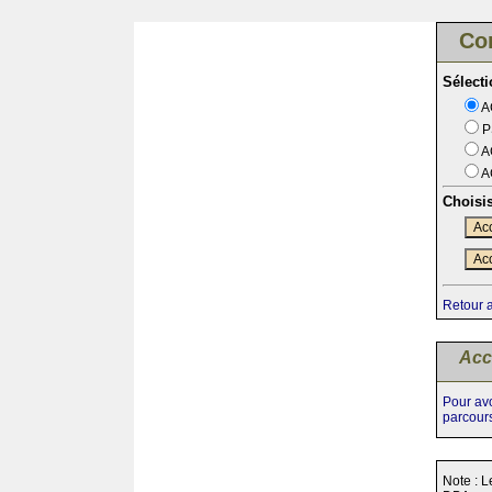
Co
Sélect
A
P
A
A
Choisi
Acc
Acc
Retour 
Acc
Pour avo
parcour
Note : L