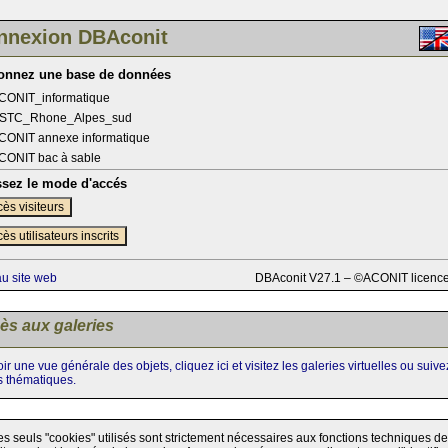
nnexion DBAconit
ionnez une base de données
CONIT_informatique
STC_Rhone_Alpes_sud
CONIT annexe informatique
CONIT bac à sable
ssez le mode d'accés
ès visiteurs
ès utilisateurs inscrits
au site web
DBAconit V27.1 – ©ACONIT licenc
ès aux galeries
ir une vue générale des objets, cliquez ici et visitez les galeries virtuelles ou suiv
s thématiques.
es seuls "cookies" utilisés sont strictement nécessaires aux fonctions techniques de