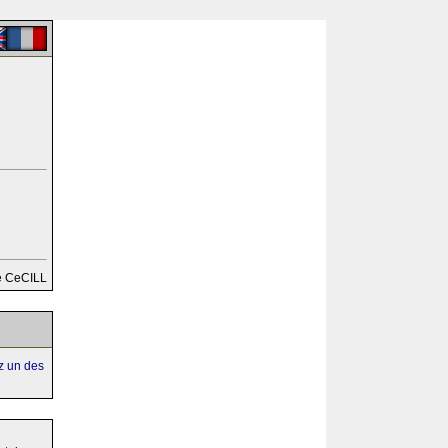
e CeCILL
ez un des