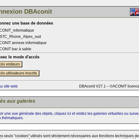
nnexion DBAconit
ionnez une base de données
CONIT_informatique
STC_Rhone_Alpes_sud
CONIT annexe informatique
CONIT bac à sable
ssez le mode d'accés
ès visiteurs
ès utilisateurs inscrits
au site web
DBAconit V27.1 – ©ACONIT licenc
ès aux galeries
ir une vue générale des objets, cliquez ici et visitez les galeries virtuelles ou suiv
s thématiques.
es seuls "cookies" utilisés sont strictement nécessaires aux fonctions techniques de