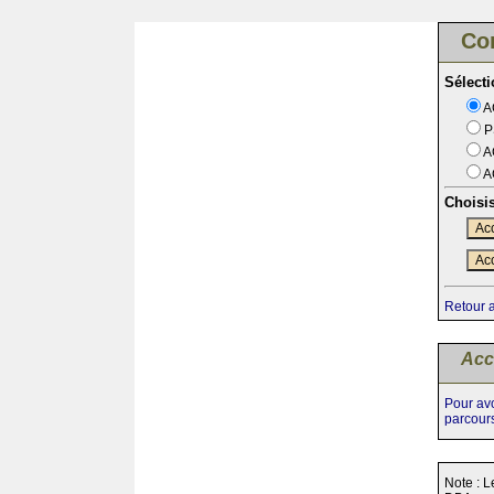
Co
Sélect
A
P
A
A
Choisi
Acc
Acc
Retour 
Acc
Pour avo
parcour
Note : L