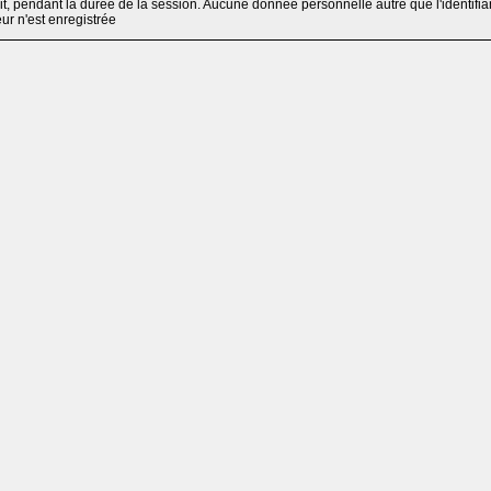
, pendant la durée de la session. Aucune donnée personnelle autre que l'identifia
teur n'est enregistrée