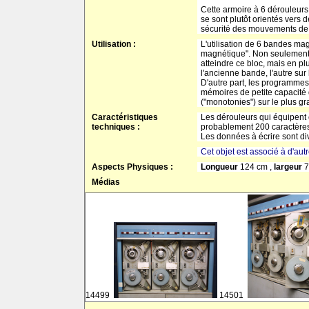
Cette armoire à 6 dérouleurs
se sont plutôt orientés vers 
sécurité des mouvements de
Utilisation :
L'utilisation de 6 bandes ma
magnétique". Non seulement il
atteindre ce bloc, mais en plu
l'ancienne bande, l'autre sur
D'autre part, les programmes
mémoires de petite capacité 
("monotonies") sur le plus g
Caractéristiques
Les dérouleurs qui équipent c
techniques :
probablement 200 caractères 
Les données à écrire sont di
Cet objet est associé à d'aut
Aspects Physiques :
Longueur
124 cm ,
largeur
7
Médias
14499
14501