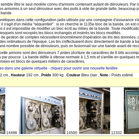
 semble être le seul modèle connu d'armoire contenant autant de dérouleurs. Par la 
des armoires à un seul dérouleur avec des puits à vide de grande taille, beaucoup plu
 bande.
gnétiques dans cette configuration jadis utilisée par une compagnie d'assurance s'
 s'agit d'un média "séquentiel" : si on cherche le 1135e bloc de la bande, on est c
s il est impossible de modifier un bloc écrit au milieu de la bande. Toute modificatio
 lesquels sont recopiés les blocs inchangés et insérés les blocs modifiés.
 de gestion de comptes nécessitent énormément d'opération de tris des données, q
des ordinateurs de l'époque. Les tris s'effectuaient donc directement de bande à b
rand nombre possible de dérouleurs, puis on fusionnait sur une bande avant de rec
ette armoire sont des dérouleurs 7 pistes (écriture de caractères de 6 bits accompag
par poucce. La bande défile à vitesse normale à 1,5 m/s et s'arrête en quelques m
visées en blocs de quelques milliers de caractères,
res dans une galerie virtuelle - cliquez pour ouvrir une nouvelle fenêtre
2 cm ,
Hauteur
192 cm ,
Poids
300 kg ,
Couleur
Bleu clair ,
Note :
Poids estimé
14498
14500
12332