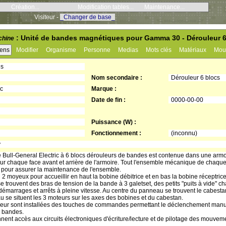
Création...
Modification tables...
Maintenance...
Visiteur -
_Changer de base_
: Unité de bandes magnétiques pour Gamma 30 - Dérouleur 6
hine
iens
Modifier
Organisme
Personne
Medias
Mots clés
Matériaux
Mou
es
Nom secondaire :
Dérouleur 6 blocs
ic
Marque :
Date de fin :
0000-00-00
Puissance (W) :
Fonctionnement :
(inconnu)
y
Bull-General Electric à 6 blocs dérouleurs de bandes est contenue dans une armoi
sur chaque face avant et arrière de l'armoire. Tout l'ensemble mécanique de chaque
re pour assurer la maintenance de l'ensemble.
oyeux pour accueillir en haut la bobine débitrice et en bas la bobine réceptrice (c
e trouvent des bras de tension de la bande à 3 galetset, des petits "puits à vide" 
démarrages et arrêts à pleine vitesse. Au centre du panneau se trouvent le cabestan, l
u se situent les 3 moteurs sur les axes des bobines et du cabestan.
eur sont installées des touches de commandes permettant le déclenchement man
s bandes.
nnent accès aux circuits électroniques d'écriture/lecture et de pilotage des mouve