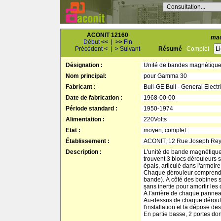
Consultation...
ACONIT 12160
mac
Début
<<
|
>>
Fin
Précédent
<
|
>
Suivant
Résumé
Complet
L
Désignation :
Unité de bandes magnétiqu
Nom principal:
pour Gamma 30
Fabricant :
Bull-GE Bull - General Electr
Date de fabrication :
1968-00-00
Période standard :
1950-1974
Alimentation :
220Volts
Etat :
moyen, complet
Établissement :
ACONIT, 12 Rue Joseph Re
Description :
L'unité de bande magnétique 
trouvent 3 blocs dérouleurs 
épais, articulé dans l'armoi
Chaque dérouleur comprend 2 m
bande). À côté des bobines s
sans inertie pour amortir les 
À l'arrière de chaque pannea
Au-dessus de chaque déroul
l'installation et la dépose de
En partie basse, 2 portes do