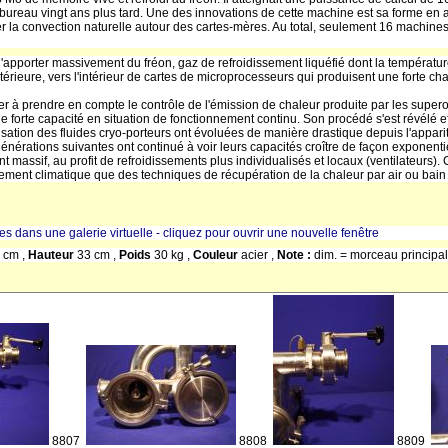
ureau vingt ans plus tard. Une des innovations de cette machine est sa forme en a
iliter la convection naturelle autour des cartes-mères. Au total, seulement 16 machine
 d'apporter massivement du fréon, gaz de refroidissement liquéfié dont la températur
érieure, vers l'intérieur de cartes de microprocesseurs qui produisent une forte c
r à prendre en compte le contrôle de l'émission de chaleur produite par les supero
forte capacité en situation de fonctionnement continu. Son procédé s'est révélé 
sation des fluides cryo-porteurs ont évoluées de manière drastique depuis l'appariti
énérations suivantes ont continué à voir leurs capacités croître de façon exponent
 massif, au profit de refroidissements plus individualisés et locaux (ventilateurs).
ement climatique que des techniques de récupération de la chaleur par air ou bain
res dans une galerie virtuelle - cliquez pour ouvrir une nouvelle fenêtre
 cm ,
Hauteur
33 cm ,
Poids
30 kg ,
Couleur
acier ,
Note :
dim. = morceau principa
8807
8808
8809