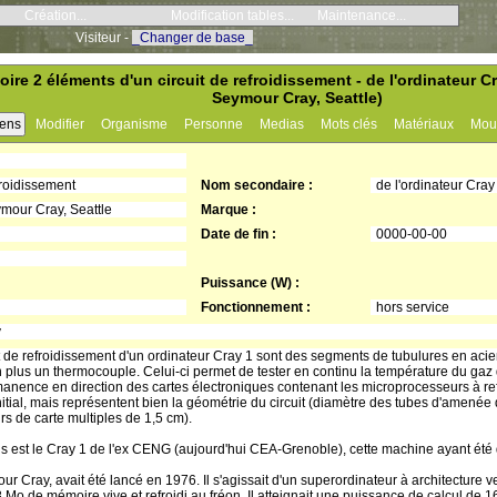
Création...
Modification tables...
Maintenance...
Visiteur -
_Changer de base_
ire 2 éléments d'un circuit de refroidissement - de l'ordinateur 
Seymour Cray, Seattle)
iens
Modifier
Organisme
Personne
Medias
Mots clés
Matériaux
Mou
froidissement
Nom secondaire :
de l'ordinateur Cray
our Cray, Seattle
Marque :
Date de fin :
0000-00-00
Puissance (W) :
Fonctionnement :
hors service
y
 de refroidissement d'un ordinateur Cray 1 sont des segments de tubulures en aci
 plus un thermocouple. Celui-ci permet de tester en continu la température du gaz d
manence en direction des cartes électroniques contenant les microprocesseurs à ref
itial, mais représentent bien la géométrie du circuit (diamètre des tubes d'amenée 
s de carte multiples de 1,5 cm).
sus est le Cray 1 de l'ex CENG (aujourd'hui CEA-Grenoble), cette machine ayant été 
r Cray, avait été lancé en 1976. Il s'agissait d'un superordinateur à architecture ve
Mo de mémoire vive et refroidi au fréon. Il atteignait une puissance de calcul d