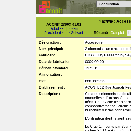
Consultation...
: Accesso
machine
ACONIT 23603-01/02
Début
<<
|
>>
Fin
Précédent
<
|
>
Suivant
Résumé
Complet
L
Désignation :
Accessoire
Nom principal:
2 éléments d'un circuit de re
Fabricant :
CRAY Cray Research by Seym
Date de fabrication :
0000-00-00
Période standard :
1975-1999
Alimentation :
Etat :
bon, incomplet
Établissement :
ACONIT, 12 Rue Joseph Re
Description :
Ces deux éléments du circuit
manuelles et l'un possède en
fréon. Ce gaz circule en per
comparativement au circuit in
branchant sur des connecteur
L'ordinateur dont ils sont is
Le Cray-1, inventé par Seymou
cadencé à 83 MHz, doté de 8 