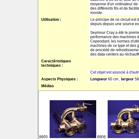
moyenne d'un ordinateur de b
des différents fils et de fac
monde.
Utilisation :
Le principe de ce circuit est
depuis depuis une source ext
Seymour Cray a été le premie
performance des machines de 
Cependant, les normes d'utili
machines de ce type et des g
de procédé de refroidissement
des data-centers au réchauff
Caractéristiques
techniques :
Cet objet est associé à d'aut
Aspects Physiques :
Longueur
60 cm ,
largeur
58
Médias
8805
8806