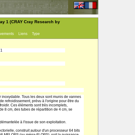
Cray 1 (CRAY Cray Research by
vements
Liens
Type
 1
er inoxydable. Tous les deux sont munis de vannes
e refroidissement, prévu à l'origine pour être du
roidir. Ces éléments sont très incomplets,
de 8 cm, des tubes de répartition de 4 cm, se
démantelée à l'issue de son exploitation.
ctorielle, construit autour d'un processeur 64 bits
e 166 MFLOPS (ou méga-FLOPS), soit la puissance