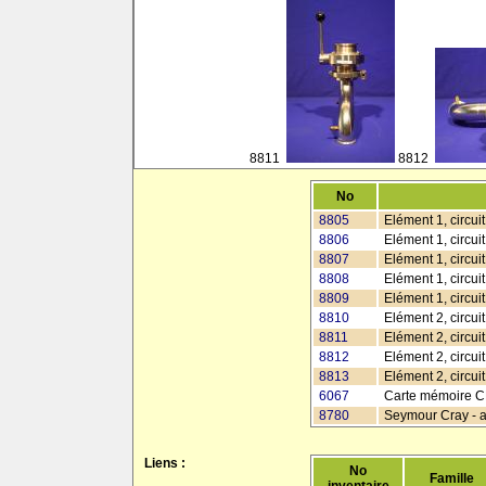
8811
8812
No
8805
Elément 1, circui
8806
Elément 1, circui
8807
Elément 1, circuit
8808
Elément 1, circui
8809
Elément 1, circui
8810
Elément 2, circui
8811
Elément 2, circuit
8812
Elément 2, circui
8813
Elément 2, circui
6067
Carte mémoire CR
8780
Seymour Cray - a
Liens :
No
Famille