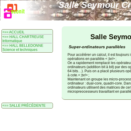
Salle Seymour C
<== ACCUEIL
Salle Seymo
<== HALL CHARTREUSE
Informatique
<== HALL BELLEDONNE
Super-ordinateurs parallèles
Science et techniques
Pour accélérer un calcul, il est toujours 
opérations en parallèle.< ;br/> ;
On a rapidement remplacé les opérateur
ordinateurs (addition bit à bit) par des o
64 bits…). Puis on a placé plusieurs opé
à cote.< ;br/> ;
Maintenant on groupe les micro-proce
ordinateur : dual-core, quadri-core. Da
ordinateurs utilisent des matrices de cen
micropreocesseurs travaillant en parallè
<== SALLE PRÉCÉDENTE