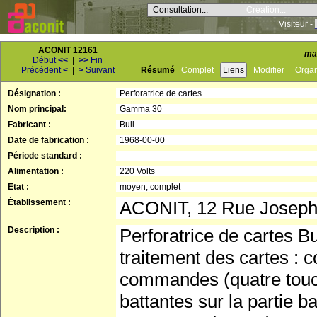
Consultation...
Création...
Visiteur -
ACONIT 12161
ma
Début
<<
|
>>
Fin
Précédent
<
|
>
Suivant
Résumé
Complet
Liens
Modifier
Orga
Désignation :
Perforatrice de cartes
Nom principal:
Gamma 30
Fabricant :
Bull
Date de fabrication :
1968-00-00
Période standard :
-
Alimentation :
220 Volts
Etat :
moyen, complet
Établissement :
ACONIT, 12 Rue Josep
Description :
Perforatrice de cartes B
traitement des cartes : 
commandes (quatre touc
battantes sur la partie b