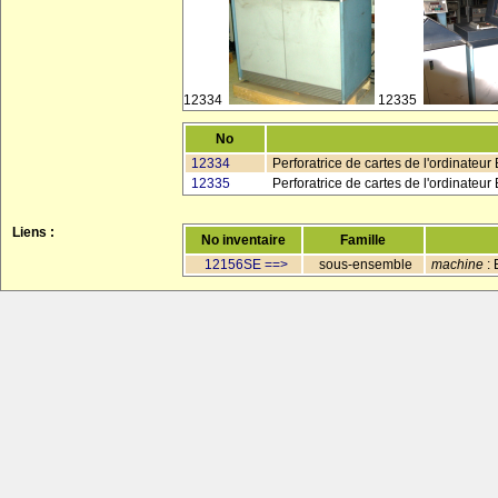
12334
12335
No
12334
Perforatrice de cartes de l'ordinateu
12335
Perforatrice de cartes de l'ordinate
Liens :
No inventaire
Famille
12156SE ==>
sous-ensemble
machine
: 