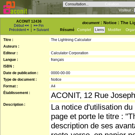
Consultation...
Création...
Visiteur -
ACONIT 12436
: Notice : The Li
document
Début
<<
|
>>
Fin
Précédent
<
|
>
Suivant
Résumé
Complet
Liens
Modifier
Orga
Titre :
The Lightning Calculator
Auteurs :
Editeur :
Calculator Corporation
Langue :
français
ISBN :
Date de publication :
0000-00-00
Type de document :
Notice
Format :
A4
Établissement :
ACONIT, 12 Rue Josep
Description :
La notice d'utilisation d
page et porte le titre : "
description de ses avant