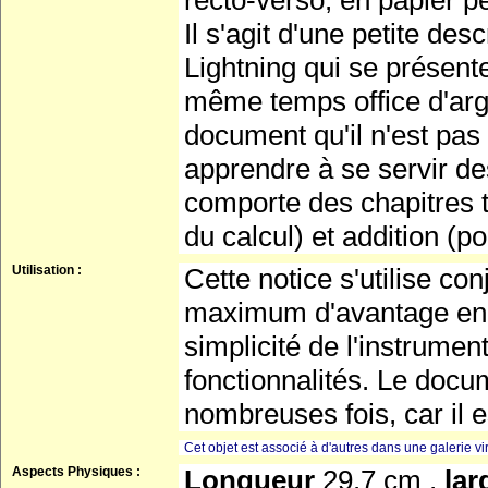
recto-verso, en papier pe
Il s'agit d'une petite des
Lightning qui se présent
même temps office d'arg
document qu'il n'est pas
apprendre à se servir de
comporte des chapitres t
du calcul) et addition (po
Utilisation :
Cette notice s'utilise co
maximum d'avantage en u
simplicité de l'instrume
fonctionnalités. Le docu
nombreuses fois, car il es
Cet objet est associé à d'autres dans une galerie vir
Aspects Physiques :
Longueur
29.7 cm ,
la