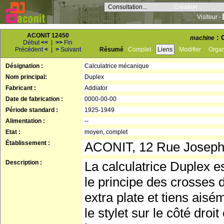
Consultation...
Création...
Visiteur -
ACONIT 12450
: 
machine
Début
<<
|
>>
Fin
Précédent
<
|
>
Suivant
Résumé
Complet
Liens
Modifier
Orga
Désignation :
Calculatrice mécanique
Nom principal:
Duplex
Fabricant :
Addiator
Date de fabrication :
0000-00-00
Période standard :
1925-1949
Alimentation :
--
Etat :
moyen, complet
Établissement :
ACONIT, 12 Rue Josep
Description :
La calculatrice Duplex 
le principe des crosses de
extra plate et tiens aisé
le stylet sur le côté droi