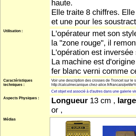
haute.
Elle traite 8 chiffres. El
et une pour les soustract
Utilisation :
L'opérateur met son stylet 
la "zone rouge", il remon
L'opération est inversée 
La machine est d'origine
fer blanc verni comme ce
Caractéristiques
Voir une description des crosses de Troncet sur le si
techniques :
http://calculmecanique.chez-alice.fr/francais/petite
Cet objet est associé à d'autres dans une galerie vir
Aspects Physiques :
Longueur
13 cm ,
larg
or ,
Médias