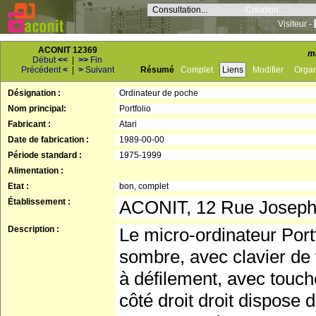
Consultation...
Création...
Visiteur -
ACONIT 12369
m
Début
<<
|
>>
Fin
Précédent
<
|
>
Suivant
Résumé
Complet
Liens
Modifier
Orga
Désignation :
Ordinateur de poche
Nom principal:
Portfolio
Fabricant :
Atari
Date de fabrication :
1989-00-00
Période standard :
1975-1999
Alimentation :
Etat :
bon, complet
Établissement :
ACONIT, 12 Rue Josep
Description :
Le micro-ordinateur Port
sombre, avec clavier d
à défilement, avec touch
côté droit droit dispose 