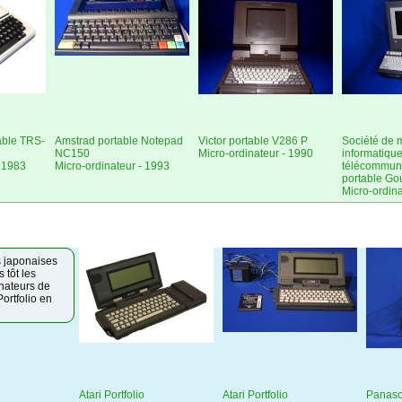
able TRS-
Amstrad portable Notepad
Victor portable V286 P
Société de 
NC150
Micro-ordinateur - 1990
informatique
- 1983
Micro-ordinateur - 1993
télécommuni
portable Gou
Micro-ordina
s japonaises
 tôt les
inateurs de
Portfolio en
Atari Portfolio
Atari Portfolio
Panason