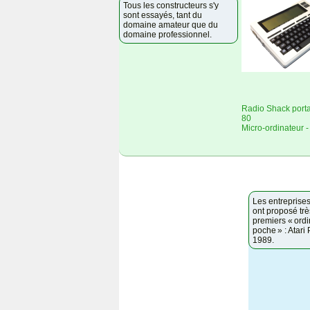
Tous les constructeurs s'y
sont essayés, tant du
domaine amateur que du
domaine professionnel.
Radio Shack port
80
Micro-ordinateur 
Les entreprise
ont proposé très
premiers « ord
poche » : Atari 
1989.