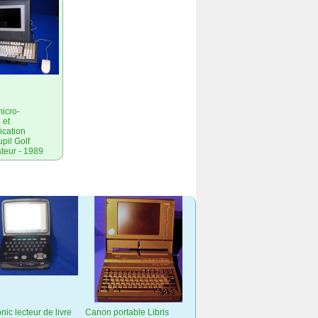
micro-
 et
cation
pil Golf
teur - 1989
ic lecteur de livre
Canon portable Libris