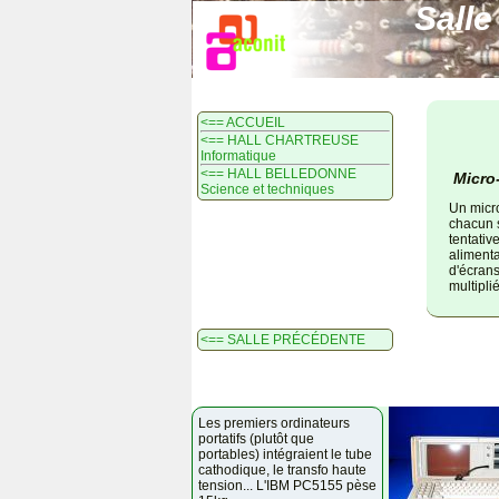
Salle
<== ACCUEIL
<== HALL CHARTREUSE
Informatique
<== HALL BELLEDONNE
Micro
Science et techniques
Un micro
chacun 
tentativ
alimenta
d'écrans
multiplié
<== SALLE PRÉCÉDENTE
Les premiers ordinateurs
portatifs (plutôt que
portables) intégraient le tube
cathodique, le transfo haute
tension... L'IBM PC5155 pèse